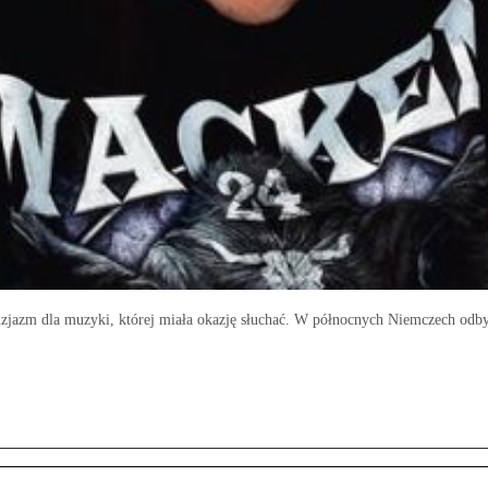
jazm dla muzyki, której miała okazję słuchać. W północnych Niemczech odby