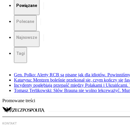
Powiązane
Polecane
Najnowsze
Tagi
Gen. Polko: Alerty RCB są pisane jak dla idiotów. Powinniśmy
Kataryna: Mentzen boleśnie przekonał się, czym kończy się fa
Incydenty pogłębiają przepaść między Polakami i Ukraińcami. 
Tomasz Terlikowski: Słów Brauna nie wolno lekceważyć. Mu
Promowane treści
KONTAKT