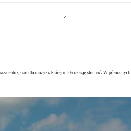
ża entuzjazm dla muzyki, której miała okazję słuchać. W północnych