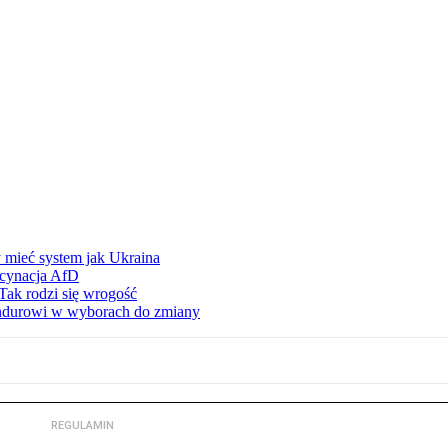
 mieć system jak Ukraina
scynacja AfD
Tak rodzi się wrogość
ndurowi w wyborach do zmiany
REGULAMIN