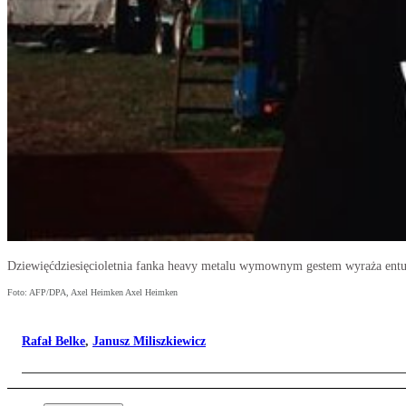
Dziewięćdziesięcioletnia fanka heavy metalu wymownym gestem wyraża entuz
Foto: AFP/DPA, Axel Heimken Axel Heimken
Rafał Belke
,
Janusz Miliszkiewicz