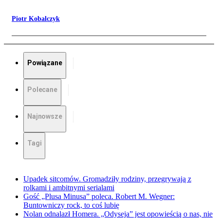
Piotr Kobalczyk
Powiązane
Polecane
Najnowsze
Tagi
Upadek sitcomów. Gromadziły rodziny, przegrywają z
rolkami i ambitnymi serialami
Gość „Plusa Minusa” poleca. Robert M. Wegner:
Buntowniczy rock, to coś lubię
Nolan odnalazł Homera. „Odyseja” jest opowieścią o nas, nie