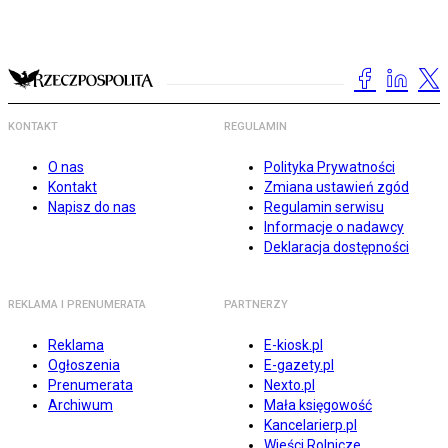
KONTAKT
REGULAMIN
O nas
Polityka Prywatności
Kontakt
Zmiana ustawień zgód
Napisz do nas
Regulamin serwisu
Informacje o nadawcy
Deklaracja dostępności
REKLAMA I PRENUMERATA
PARTNERZY
Reklama
E-kiosk.pl
Ogłoszenia
E-gazety.pl
Prenumerata
Nexto.pl
Archiwum
Mała księgowość
Kancelarierp.pl
Wieści Rolnicze