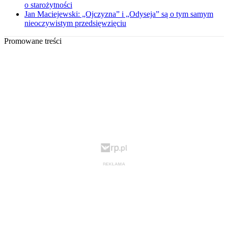
o starożytności
Jan Maciejewski: „Ojczyzna” i „Odyseja” są o tym samym
nieoczywistym przedsięwzięciu
Promowane treści