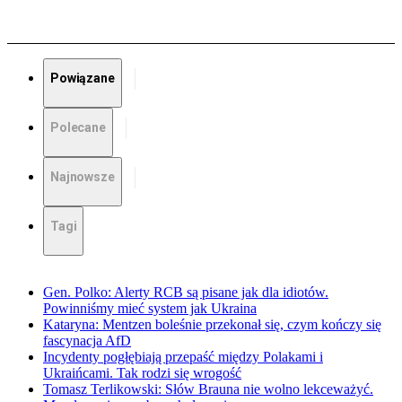
Powiązane
Polecane
Najnowsze
Tagi
Gen. Polko: Alerty RCB są pisane jak dla idiotów.
Powinniśmy mieć system jak Ukraina
Kataryna: Mentzen boleśnie przekonał się, czym kończy się
fascynacja AfD
Incydenty pogłębiają przepaść między Polakami i
Ukraińcami. Tak rodzi się wrogość
Tomasz Terlikowski: Słów Brauna nie wolno lekceważyć.