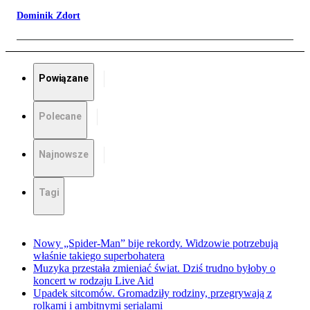
Dominik Zdort
Powiązane
Polecane
Najnowsze
Tagi
Nowy „Spider-Man” bije rekordy. Widzowie potrzebują
właśnie takiego superbohatera
Muzyka przestała zmieniać świat. Dziś trudno byłoby o
koncert w rodzaju Live Aid
Upadek sitcomów. Gromadziły rodziny, przegrywają z
rolkami i ambitnymi serialami