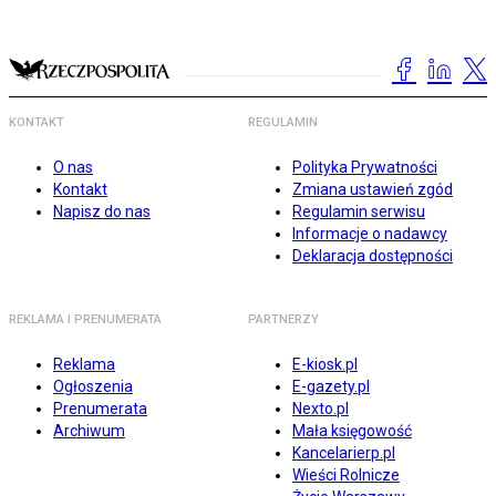
KONTAKT
REGULAMIN
O nas
Polityka Prywatności
Kontakt
Zmiana ustawień zgód
Napisz do nas
Regulamin serwisu
Informacje o nadawcy
Deklaracja dostępności
REKLAMA I PRENUMERATA
PARTNERZY
Reklama
E-kiosk.pl
Ogłoszenia
E-gazety.pl
Prenumerata
Nexto.pl
Archiwum
Mała księgowość
Kancelarierp.pl
Wieści Rolnicze