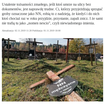
Ustalenie tożsamości zmarłego, jeśli ktoś umrze na ulicy bez
dokumentów, jest naprawdę trudne. Ci, którzy przyjeżdżają sprzątać
groby oznaczone jako NN, robią to z nadzieją, że kiedyś i do nich
ktoś chociaż raz w roku przyjdzie, przystanie, zapali znicz. I że sami
nie trafią tu jako „nomen nescio", czyli niewiadomego imienia.
Aktualizacja:
02.11.2019 11:28
Publikacja:
01.11.2019 18:00