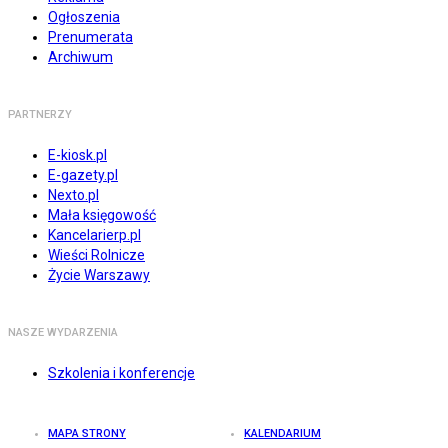
Ogłoszenia
Prenumerata
Archiwum
PARTNERZY
E-kiosk.pl
E-gazety.pl
Nexto.pl
Mała księgowość
Kancelarierp.pl
Wieści Rolnicze
Życie Warszawy
NASZE WYDARZENIA
Szkolenia i konferencje
MAPA STRONY
KALENDARIUM