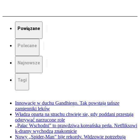
Powiązane
Polecane
Najnowsze
Tagi
Innowacje w duchu Gandhiego. Tak powstają tańsze
zamienniki leków
Władza oparta na strachu chwieje się, gdy poddani przestają
odgrywać narzucone role
„Pałac Wschodni” to prawdziwa koreańska perła. Netfliksowi
k-dramy wychodzą znakomicie
Nowy „Spider-Man” bije rekordy. Widzowie potrzebują