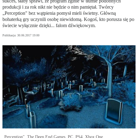
sukces, słaby sprawi, że program zginie w tłumie podobnych
produkcji i za rok nikt nie będzie o nim pamiętał. Twórcy
„Perception" bez wątpienia pomysł mieli świetny. Główną
bohaterką gry uczynili osobę niewidomą. Kogoś, kto porusza się po
świecie wyłącznie dzięki... falom dźwiękowym.
Publikacja:
30.06.2017 19:00
„Perception", The Deep End Games, PC, PS4, Xbox One