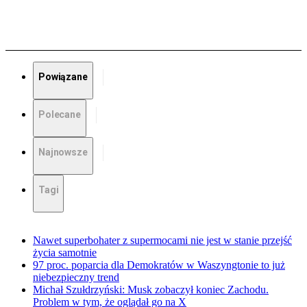
Powiązane
Polecane
Najnowsze
Tagi
Nawet superbohater z supermocami nie jest w stanie przejść
życia samotnie
97 proc. poparcia dla Demokratów w Waszyngtonie to już
niebezpieczny trend
Michał Szułdrzyński: Musk zobaczył koniec Zachodu.
Problem w tym, że oglądał go na X