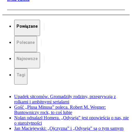
Powiązane
Polecane
Najnowsze
Tagi
Upadek sitcomów. Gromadziły rodziny, przegrywają z
rolkami i ambitnymi serialami
Gość „Plusa Minusa” poleca. Robert M. Wegner:
Buntowniczy rock, to coś lubię
Nolan odnalazł Homera. „Odyseja” jest opowieścią o nas, nie
o starożytności
Jan Maciejewski: „Ojczyzna” i „Odyseja” są o tym samym