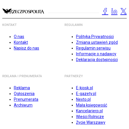
KONTAKT
REGULAMIN
O nas
Polityka Prywatności
Kontakt
Zmiana ustawień zgód
Napisz do nas
Regulamin serwisu
Informacje o nadawcy
Deklaracja dostępności
REKLAMA I PRENUMERATA
PARTNERZY
Reklama
E-kiosk.pl
Ogłoszenia
E-gazety.pl
Prenumerata
Nexto.pl
Archiwum
Mała księgowość
Kancelarierp.pl
Wieści Rolnicze
Życie Warszawy