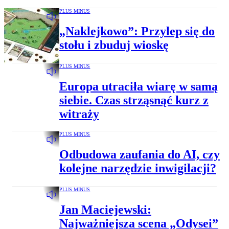
PLUS MINUS
„Naklejkowo”: Przylep się do
stołu i zbuduj wioskę
PLUS MINUS
Europa utraciła wiarę w samą
siebie. Czas strząsnąć kurz z
witraży
PLUS MINUS
Odbudowa zaufania do AI, czy
kolejne narzędzie inwigilacji?
PLUS MINUS
Jan Maciejewski:
Najważniejsza scena „Odysei”