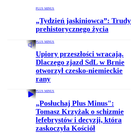
PLUS MINUS
„Tydzień jaskiniowca”: Trudy
prehistorycznego życia
PLUS MINUS
Upiory przeszłości wracają.
Dlaczego zjazd SdL w Brnie
otworzył czesko-niemieckie
rany
PLUS MINUS
„Posłuchaj Plus Minus":
Tomasz Krzyżak o schizmie
lefebrystów i decyzji, która
zaskoczyła Kościół