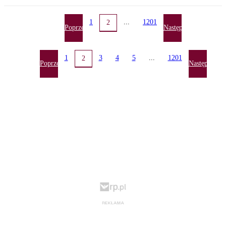
1
...
1201
2
Poprzednia
Następna
1
3
4
5
...
1201
2
Poprzednia
Następna