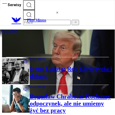
Serwisy
Plus Minus
PLUS MINUS
Paweł Konzal: Chiński „Raport
mniejszości” dla Europy
PLUS MINUS
Irena Lasota: Rok Giedroycia i
dolary
PLUS MINUS
Bogusław Chrabota: Kochamy
odpoczynek, ale nie umiemy
żyć bez pracy