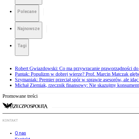
Polecane
Najnowsze
Tagi
Robert Gwiazdowski: Co ma przywracanie praworządności do 
Pantak: Populizm w dobrej wierze? Prof. Marcin Matczak głęb
Szymaniak: Premier przeciął spór w sprawie asesorów, ale idąc
Michał Ziemiak, rzecznik finansowy: Nie skazujmy konsumen
Promowane treści
KONTAKT
O nas