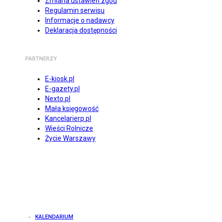
Zmiana ustawień zgód
Regulamin serwisu
Informacje o nadawcy
Deklaracja dostępności
PARTNERZY
E-kiosk.pl
E-gazety.pl
Nexto.pl
Mała księgowość
Kancelarierp.pl
Wieści Rolnicze
Życie Warszawy
KALENDARIUM