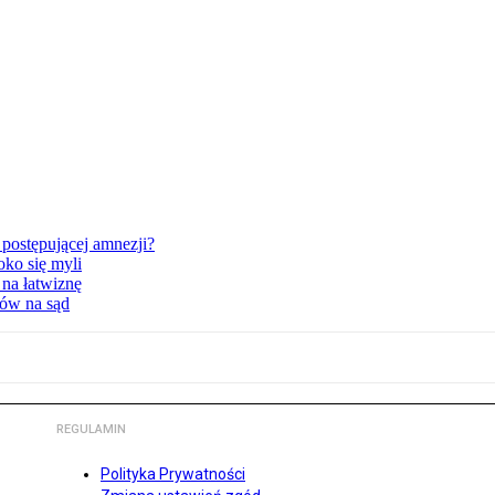
postępującej amnezji?
oko się myli
 na łatwiznę
tów na sąd
REGULAMIN
Polityka Prywatności