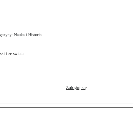
!
azyny: Nauka i Historia.
ki i ze świata.
Zaloguj się