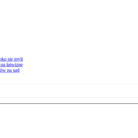
oko się myli
 na łatwiznę
tów na sąd