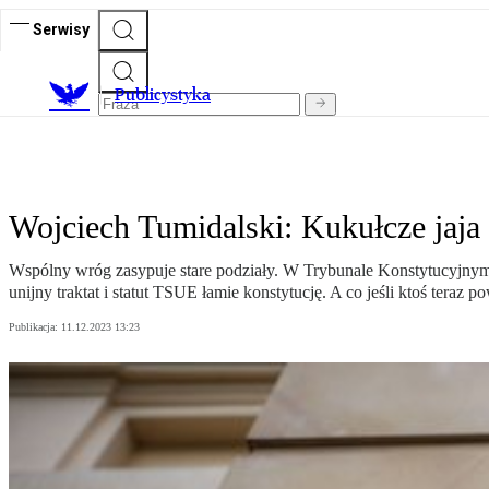
Serwisy
Publicystyka
Wojciech Tumidalski: Kukułcze jaja
Wspólny wróg zasypuje stare podziały. W Trybunale Konstytucyjnym już 
unijny traktat i statut TSUE łamie konstytucję. A co jeśli ktoś teraz p
Publikacja:
11.12.2023 13:23