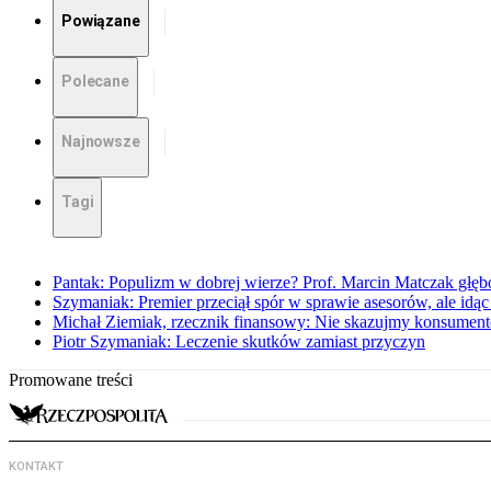
Powiązane
Polecane
Najnowsze
Tagi
Pantak: Populizm w dobrej wierze? Prof. Marcin Matczak głęb
Szymaniak: Premier przeciął spór w sprawie asesorów, ale idąc
Michał Ziemiak, rzecznik finansowy: Nie skazujmy konsumen
Piotr Szymaniak: Leczenie skutków zamiast przyczyn
Promowane treści
KONTAKT