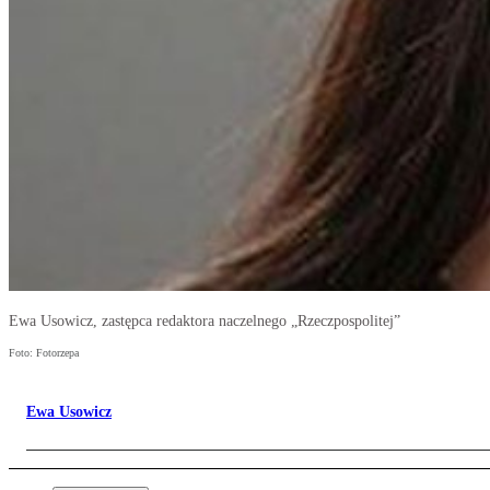
Ewa Usowicz, zastępca redaktora naczelnego „Rzeczpospolitej”
Foto: Fotorzepa
Ewa Usowicz