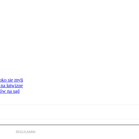
oko się myli
 na łatwiznę
tów na sąd
REGULAMIN