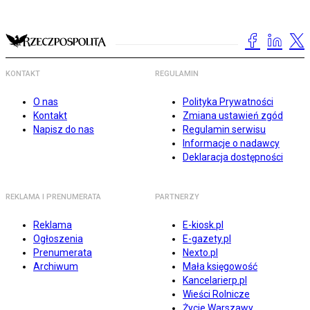
KONTAKT
REGULAMIN
O nas
Polityka Prywatności
Kontakt
Zmiana ustawień zgód
Napisz do nas
Regulamin serwisu
Informacje o nadawcy
Deklaracja dostępności
REKLAMA I PRENUMERATA
PARTNERZY
Reklama
E-kiosk.pl
Ogłoszenia
E-gazety.pl
Prenumerata
Nexto.pl
Archiwum
Mała księgowość
Kancelarierp.pl
Wieści Rolnicze
Życie Warszawy