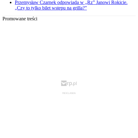
Przemysław Czarnek odpowiada w „Rz” Janowi Rokicie.
„Czy to tylko bilet wstępu na grilla?”
Promowane treści