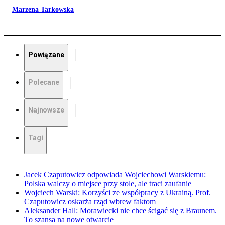
Marzena Tarkowska
Powiązane
Polecane
Najnowsze
Tagi
Jacek Czaputowicz odpowiada Wojciechowi Warskiemu:
Polska walczy o miejsce przy stole, ale traci zaufanie
Wojciech Warski: Korzyści ze współpracy z Ukrainą. Prof.
Czaputowicz oskarża rząd wbrew faktom
Aleksander Hall: Morawiecki nie chce ścigać się z Braunem.
To szansa na nowe otwarcie