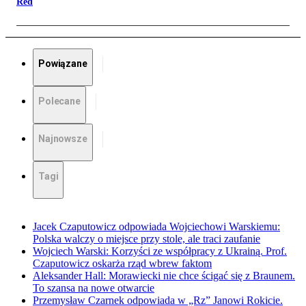
Red
Powiązane
Polecane
Najnowsze
Tagi
Jacek Czaputowicz odpowiada Wojciechowi Warskiemu:
Polska walczy o miejsce przy stole, ale traci zaufanie
Wojciech Warski: Korzyści ze współpracy z Ukrainą. Prof.
Czaputowicz oskarża rząd wbrew faktom
Aleksander Hall: Morawiecki nie chce ścigać się z Braunem.
To szansa na nowe otwarcie
Przemysław Czarnek odpowiada w „Rz” Janowi Rokicie.