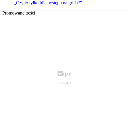
„Czy to tylko bilet wstępu na grilla?”
Promowane treści