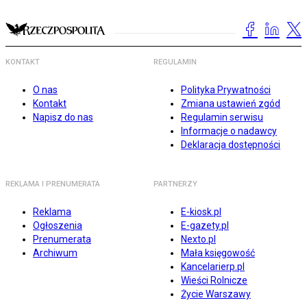
KONTAKT
REGULAMIN
O nas
Polityka Prywatności
Kontakt
Zmiana ustawień zgód
Napisz do nas
Regulamin serwisu
Informacje o nadawcy
Deklaracja dostępności
REKLAMA I PRENUMERATA
PARTNERZY
Reklama
E-kiosk.pl
Ogłoszenia
E-gazety.pl
Prenumerata
Nexto.pl
Archiwum
Mała księgowość
Kancelarierp.pl
Wieści Rolnicze
Życie Warszawy