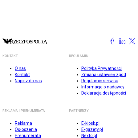
KONTAKT
REGULAMIN
O nas
Polityka Prywatności
Kontakt
Zmiana ustawień zgód
Napisz do nas
Regulamin serwisu
Informacje o nadawcy
Deklaracja dostępności
REKLAMA I PRENUMERATA
PARTNERZY
Reklama
E-kiosk.pl
Ogłoszenia
E-gazety.pl
Prenumerata
Nexto.pl