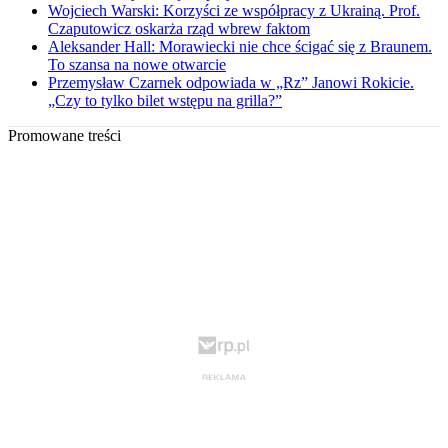
Wojciech Warski: Korzyści ze współpracy z Ukrainą. Prof.
Czaputowicz oskarża rząd wbrew faktom
Aleksander Hall: Morawiecki nie chce ścigać się z Braunem.
To szansa na nowe otwarcie
Przemysław Czarnek odpowiada w „Rz” Janowi Rokicie.
„Czy to tylko bilet wstępu na grilla?”
Promowane treści