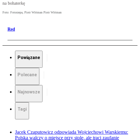
na bohaterkę
Foto: Fotorzepa, Piotr Wittman Piotr Wittman
Red
Powiązane
Polecane
Najnowsze
Tagi
Jacek Czaputowicz odpowiada Wojciechowi Warskiemu:
Polska walczy o miejsce przy stole, ale traci zaufanie