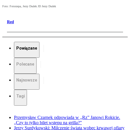
Foto: Fotorzepa, Jerzy Dudek JD Jerzy Dudek
Red
Powiązane
Polecane
Najnowsze
Tagi
Przemysław Czarnek odpowiada w „Rz” Janowi Rokicie.
„Czy to tylko bilet wstępu na grilla?”
Jerzy Surdykowski: Milczenie świata wobec krwawej ofiary