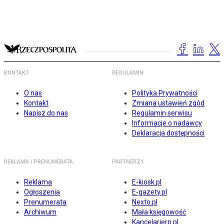
KONTAKT
REGULAMIN
O nas
Polityka Prywatności
Kontakt
Zmiana ustawień zgód
Napisz do nas
Regulamin serwisu
Informacje o nadawcy
Deklaracja dostępności
REKLAMA I PRENUMERATA
PARTNERZY
Reklama
E-kiosk.pl
Ogłoszenia
E-gazety.pl
Prenumerata
Nexto.pl
Archiwum
Mała księgowość
Kancelarierp.pl