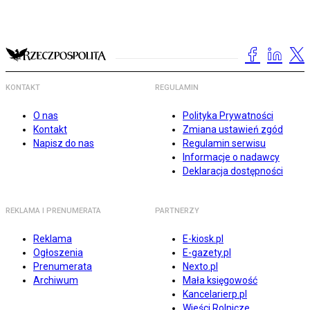
KONTAKT
REGULAMIN
O nas
Polityka Prywatności
Kontakt
Zmiana ustawień zgód
Napisz do nas
Regulamin serwisu
Informacje o nadawcy
Deklaracja dostępności
REKLAMA I PRENUMERATA
PARTNERZY
Reklama
E-kiosk.pl
Ogłoszenia
E-gazety.pl
Prenumerata
Nexto.pl
Archiwum
Mała księgowość
Kancelarierp.pl
Wieści Rolnicze