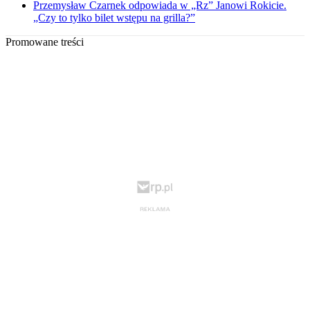
Przemysław Czarnek odpowiada w „Rz” Janowi Rokicie.
„Czy to tylko bilet wstępu na grilla?”
Promowane treści