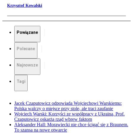
Krzysztof Kowalski
Powiązane
Polecane
Najnowsze
Tagi
Jacek Czaputowicz odpowiada Wojciechowi Warskiemu:
Polska walczy o miejsce przy stole, ale traci zaufanie
Wojciech Warski: Korzyści ze współpracy z Ukrainą. Prof.
Czaputowicz oskarża rząd wbrew faktom
Aleksander Hall: Morawiecki nie chce ścigać się z Braunem.
To szansa na nowe otwarcie