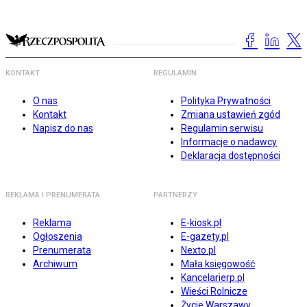
KONTAKT
REGULAMIN
O nas
Polityka Prywatności
Kontakt
Zmiana ustawień zgód
Napisz do nas
Regulamin serwisu
Informacje o nadawcy
Deklaracja dostępności
REKLAMA I PRENUMERATA
PARTNERZY
Reklama
E-kiosk.pl
Ogłoszenia
E-gazety.pl
Prenumerata
Nexto.pl
Archiwum
Mała księgowość
Kancelarierp.pl
Wieści Rolnicze
Życie Warszawy