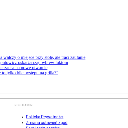
lczy o miejsce przy stole, ale traci zaufanie
zaputowicz oskarża rząd wbrew faktom
o szansa na nowe otwarcie
 tylko bilet wstępu na grilla?”
REGULAMIN
Polityka Prywatności
Zmiana ustawień zgód