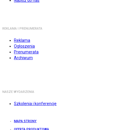
Napisz do nas
REKLAMA I PRENUMERATA
Reklama
Ogłoszenia
Prenumerata
Archiwum
NASZE WYDARZENIA
Szkolenia i konferencje
MAPA STRONY
OFERTA PRODUKTOWA