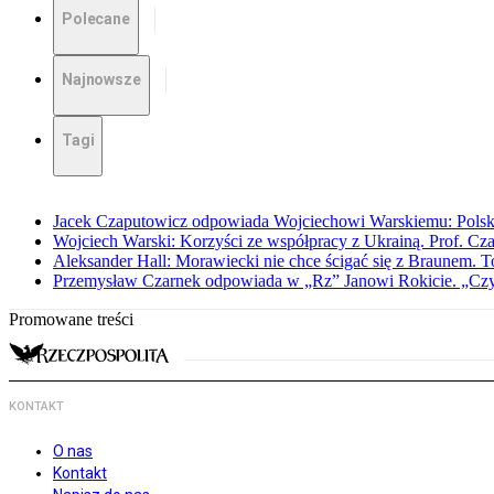
Polecane
Najnowsze
Tagi
Jacek Czaputowicz odpowiada Wojciechowi Warskiemu: Polska wa
Wojciech Warski: Korzyści ze współpracy z Ukrainą. Prof. C
Aleksander Hall: Morawiecki nie chce ścigać się z Braunem. T
Przemysław Czarnek odpowiada w „Rz” Janowi Rokicie. „Czy to
Promowane treści
KONTAKT
O nas
Kontakt