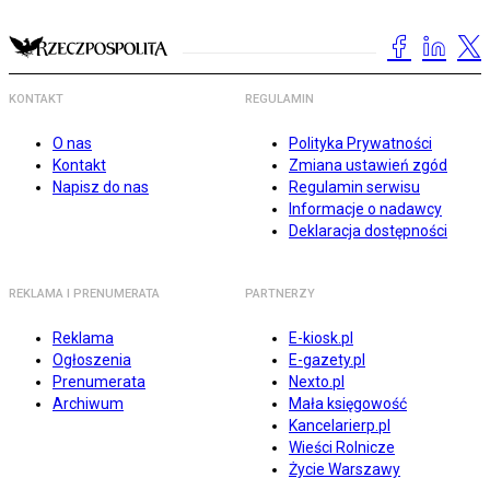
KONTAKT
REGULAMIN
O nas
Polityka Prywatności
Kontakt
Zmiana ustawień zgód
Napisz do nas
Regulamin serwisu
Informacje o nadawcy
Deklaracja dostępności
REKLAMA I PRENUMERATA
PARTNERZY
Reklama
E-kiosk.pl
Ogłoszenia
E-gazety.pl
Prenumerata
Nexto.pl
Archiwum
Mała księgowość
Kancelarierp.pl
Wieści Rolnicze
Życie Warszawy