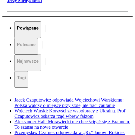
Jerzy Surdykowski
Powiązane
Polecane
Najnowsze
Tagi
Jacek Czaputowicz odpowiada Wojciechowi Warskiemu:
Polska walczy o miejsce przy stole, ale traci zaufanie
Wojciech Warski: Korzyści ze współpracy z Ukrainą. Prof.
Czaputowicz oskarża rząd wbrew faktom
Aleksander Hall: Morawiecki nie chce ścigać się z Braunem.
To szansa na nowe otwarcie
Przemysław Czarnek odpowiada w „Rz” Janowi Rokicie.