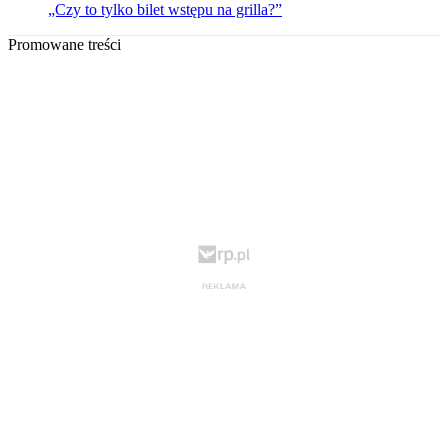
„Czy to tylko bilet wstępu na grilla?”
Promowane treści