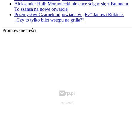
Aleksander Hall: Morawiecki nie chce ścigać się z Braunem.
To szansa na nowe otwarcie
Przemysław Czarnek odpowiada w „Rz” Janowi Rokicie.
„Czy to tylko bilet wstępu na grilla?”
Promowane treści