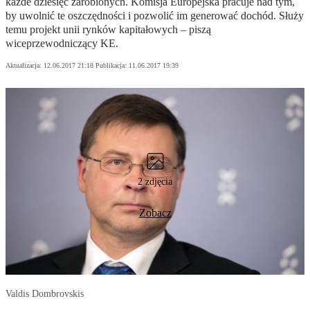
każde dziesięć zarobionych. Komisja Europejska pracuje nad tym,
by uwolnić te oszczędności i pozwolić im generować dochód. Służy
temu projekt unii rynków kapitałowych – piszą
wiceprzewodniczący KE.
Aktualizacja:
12.06.2017 21:18
Publikacja:
11.06.2017 19:39
2 zdjęcia
Zobacz
Valdis Dombrovskis