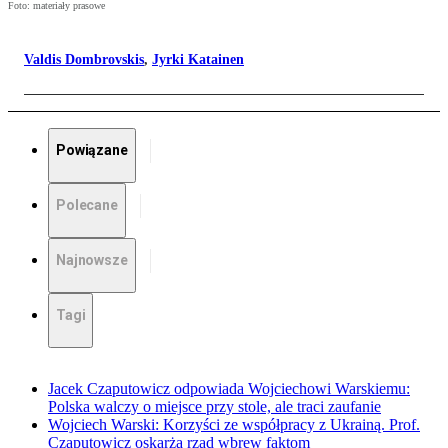
Foto: materiały prasowe
Valdis Dombrovskis
,
Jyrki Katainen
Powiązane
Polecane
Najnowsze
Tagi
Jacek Czaputowicz odpowiada Wojciechowi Warskiemu:
Polska walczy o miejsce przy stole, ale traci zaufanie
Wojciech Warski: Korzyści ze współpracy z Ukrainą. Prof.
Czaputowicz oskarża rząd wbrew faktom