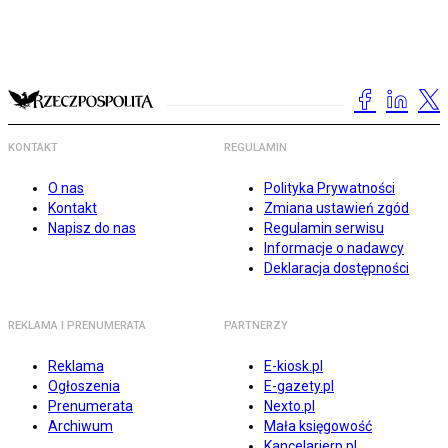
KONTAKT
REGULAMIN
O nas
Polityka Prywatności
Kontakt
Zmiana ustawień zgód
Napisz do nas
Regulamin serwisu
Informacje o nadawcy
Deklaracja dostępności
REKLAMA I PRENUMERATA
PARTNERZY
Reklama
E-kiosk.pl
Ogłoszenia
E-gazety.pl
Prenumerata
Nexto.pl
Archiwum
Mała księgowość
Kancelarierp.pl