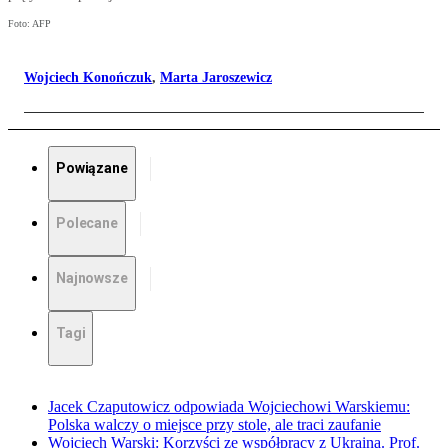
Foto: AFP
Wojciech Konończuk
,
Marta Jaroszewicz
Powiązane
Polecane
Najnowsze
Tagi
Jacek Czaputowicz odpowiada Wojciechowi Warskiemu:
Polska walczy o miejsce przy stole, ale traci zaufanie
Wojciech Warski: Korzyści ze współpracy z Ukrainą. Prof.