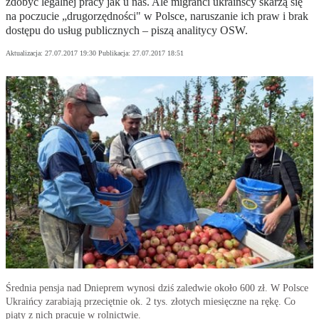
zdobyć legalnej pracy jak u nas. Ale migranci ukraińscy skarżą się
na poczucie „drugorzędności" w Polsce, naruszanie ich praw i brak
dostępu do usług publicznych – piszą analitycy OSW.
Aktualizacja:
27.07.2017 19:30
Publikacja:
27.07.2017 18:51
Średnia pensja nad Dnieprem wynosi dziś zaledwie około 600 zł. W Polsce
Ukraińcy zarabiają przeciętnie ok. 2 tys. złotych miesięczne na rękę. Co
piąty z nich pracuje w rolnictwie.