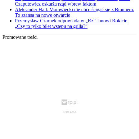
Czaputowicz oskarża rząd wbrew faktom
Aleksander Hall: Morawiecki nie chce ścigać się z Braunem.
To szansa na nowe otwarcie
Przemysław Czarnek odpowiada w „Rz” Janowi Rokicie.
„Czy to tylko bilet wstępu na grilla?”
Promowane treści