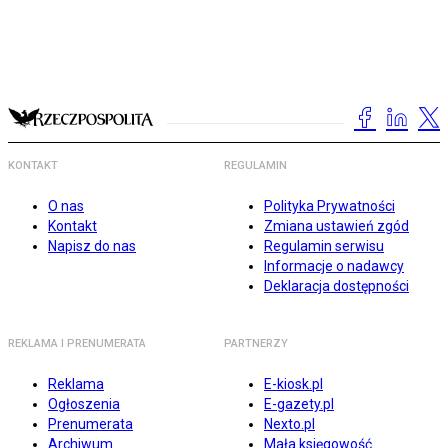
KONTAKT
REGULAMIN
O nas
Polityka Prywatności
Kontakt
Zmiana ustawień zgód
Napisz do nas
Regulamin serwisu
Informacje o nadawcy
Deklaracja dostępności
REKLAMA I PRENUMERATA
PARTNERZY
Reklama
E-kiosk.pl
Ogłoszenia
E-gazety.pl
Prenumerata
Nexto.pl
Archiwum
Mała księgowość