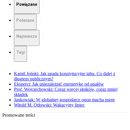
Powiązane
Polecane
Najnowsze
Tagi
Kamil Joński: Jak upada konstytucyjne tabu. Co dalej z
długiem publicznym?
Eksperci: Jak uniezależnić energetykę od upałów
Prof. Wojciechowski: Coraz więcej słoików, coraz mniej
składek
Jankowiak: W globalnej gospodarce ogon macha psem
Witold M. Orłowski: Wakacyjny lipiec
Promowane treści