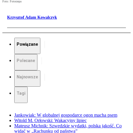
Foto: Fotorzepa
Krzysztof Adam Kowalczyk
Powiązane
Polecane
Najnowsze
Tagi
Jankowiak: W globalnej gospodarce ogon macha psem
Witold M. Orłowski: Wakacyjny lipiec
Mateusz Michnik: Szwedzkie wydatki, polska jakość. Co
widać w „Rachunku od państwa”