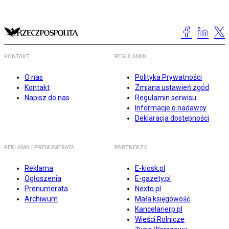
KONTAKT
REGULAMIN
O nas
Polityka Prywatności
Kontakt
Zmiana ustawień zgód
Napisz do nas
Regulamin serwisu
Informacje o nadawcy
Deklaracja dostępności
REKLAMA I PRENUMERATA
PARTNERZY
Reklama
E-kiosk.pl
Ogłoszenia
E-gazety.pl
Prenumerata
Nexto.pl
Archiwum
Mała księgowość
Kancelarierp.pl
Wieści Rolnicze