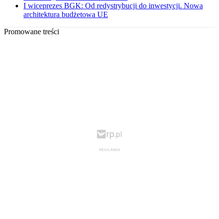
I wiceprezes BGK: Od redystrybucji do inwestycji. Nowa
architektura budżetowa UE
Promowane treści