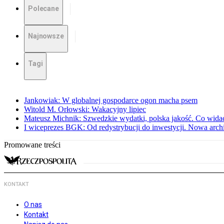
Polecane
Najnowsze
Tagi
Jankowiak: W globalnej gospodarce ogon macha psem
Witold M. Orłowski: Wakacyjny lipiec
Mateusz Michnik: Szwedzkie wydatki, polska jakość. Co wid
I wiceprezes BGK: Od redystrybucji do inwestycji. Nowa arc
Promowane treści
KONTAKT
O nas
Kontakt