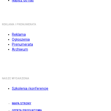
Napisz do nas
REKLAMA I PRENUMERATA
Reklama
Ogłoszenia
Prenumerata
Archiwum
NASZE WYDARZENIA
Szkolenia i konferencje
MAPA STRONY
OFERTA PRODUKTOWA