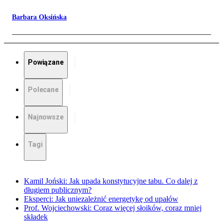
Barbara Oksińska
Powiązane
Polecane
Najnowsze
Tagi
Kamil Joński: Jak upada konstytucyjne tabu. Co dalej z
długiem publicznym?
Eksperci: Jak uniezależnić energetykę od upałów
Prof. Wojciechowski: Coraz więcej słoików, coraz mniej
składek