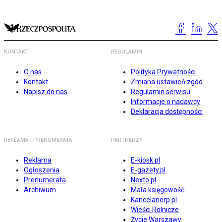
KONTAKT
REGULAMIN
O nas
Polityka Prywatności
Kontakt
Zmiana ustawień zgód
Napisz do nas
Regulamin serwisu
Informacje o nadawcy
Deklaracja dostępności
REKLAMA I PRENUMERATA
PARTNERZY
Reklama
E-kiosk.pl
Ogłoszenia
E-gazety.pl
Prenumerata
Nexto.pl
Archiwum
Mała księgowość
Kancelarierp.pl
Wieści Rolnicze
Życie Warszawy