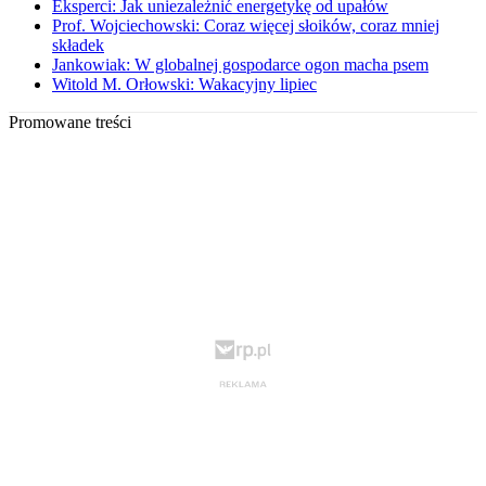
Eksperci: Jak uniezależnić energetykę od upałów
Prof. Wojciechowski: Coraz więcej słoików, coraz mniej
składek
Jankowiak: W globalnej gospodarce ogon macha psem
Witold M. Orłowski: Wakacyjny lipiec
Promowane treści