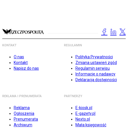
KONTAKT
REGULAMIN
O nas
Polityka Prywatności
Kontakt
Zmiana ustawień zgód
Napisz do nas
Regulamin serwisu
Informacje o nadawcy
Deklaracja dostępności
REKLAMA I PRENUMERATA
PARTNERZY
Reklama
E-kiosk.pl
Ogłoszenia
E-gazety.pl
Prenumerata
Nexto.pl
Archiwum
Mała księgowość