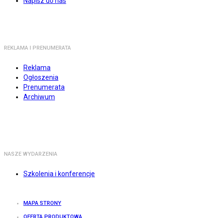
Napisz do nas
REKLAMA I PRENUMERATA
Reklama
Ogłoszenia
Prenumerata
Archiwum
NASZE WYDARZENIA
Szkolenia i konferencje
MAPA STRONY
OFERTA PRODUKTOWA