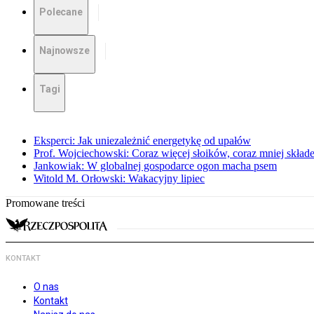
Polecane
Najnowsze
Tagi
Eksperci: Jak uniezależnić energetykę od upałów
Prof. Wojciechowski: Coraz więcej słoików, coraz mniej skład
Jankowiak: W globalnej gospodarce ogon macha psem
Witold M. Orłowski: Wakacyjny lipiec
Promowane treści
KONTAKT
O nas
Kontakt