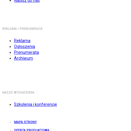
Napisz do nas
REKLAMA I PRENUMERATA
Reklama
Ogłoszenia
Prenumerata
Archiwum
NASZE WYDARZENIA
Szkolenia i konferencje
MAPA STRONY
OFERTA PRODUKTOWA