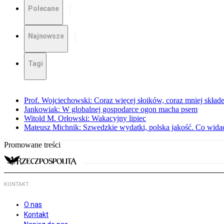
Polecane
Najnowsze
Tagi
Prof. Wojciechowski: Coraz więcej słoików, coraz mniej skład
Jankowiak: W globalnej gospodarce ogon macha psem
Witold M. Orłowski: Wakacyjny lipiec
Mateusz Michnik: Szwedzkie wydatki, polska jakość. Co wid
Promowane treści
KONTAKT
O nas
Kontakt