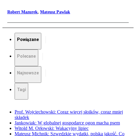
Robert Mazurek
,
Mateusz Pawlak
Powiązane
Polecane
Najnowsze
Tagi
Prof. Wojciechowski: Coraz więcej słoików, coraz mniej
składek
Jankowiak: W globalnej gospodarce ogon macha psem
Witold M. Orłowski: Wakacyjny lipiec
Mateusz Michnik: Szwedzkie wydatki, polska jakość. Co