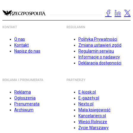
KONTAKT
REGULAMIN
O nas
Polityka Prywatności
Kontakt
Zmiana ustawień zgód
Napisz do nas
Regulamin serwisu
Informacje o nadawcy
Deklaracja dostępności
REKLAMA I PRENUMERATA
PARTNERZY
Reklama
E-kiosk.pl
Ogłoszenia
E-gazety.pl
Prenumerata
Nexto.pl
Archiwum
Mała księgowość
Kancelarierp.pl
Wieści Rolnicze
Życie Warszawy