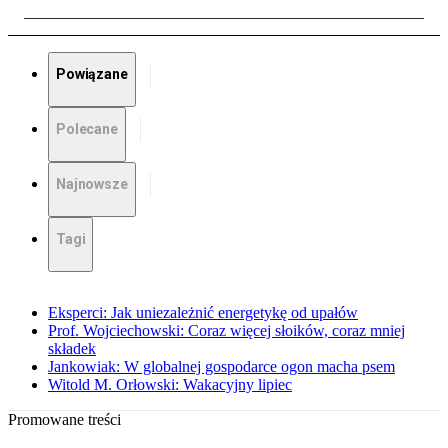
Powiązane
Polecane
Najnowsze
Tagi
Eksperci: Jak uniezależnić energetykę od upałów
Prof. Wojciechowski: Coraz więcej słoików, coraz mniej
składek
Jankowiak: W globalnej gospodarce ogon macha psem
Witold M. Orłowski: Wakacyjny lipiec
Promowane treści