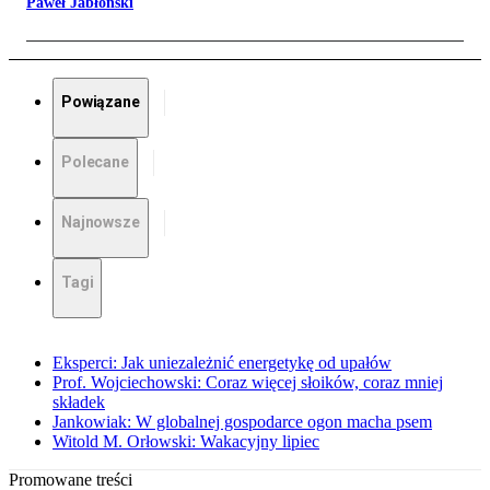
Paweł Jabłoński
Powiązane
Polecane
Najnowsze
Tagi
Eksperci: Jak uniezależnić energetykę od upałów
Prof. Wojciechowski: Coraz więcej słoików, coraz mniej
składek
Jankowiak: W globalnej gospodarce ogon macha psem
Witold M. Orłowski: Wakacyjny lipiec
Promowane treści