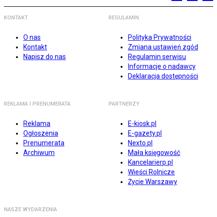
KONTAKT
REGULAMIN
O nas
Polityka Prywatności
Kontakt
Zmiana ustawień zgód
Napisz do nas
Regulamin serwisu
Informacje o nadawcy
Deklaracja dostępności
REKLAMA I PRENUMERATA
PARTNERZY
Reklama
E-kiosk.pl
Ogłoszenia
E-gazety.pl
Prenumerata
Nexto.pl
Archiwum
Mała księgowość
Kancelarierp.pl
Wieści Rolnicze
Życie Warszawy
NASZE WYDARZENIA