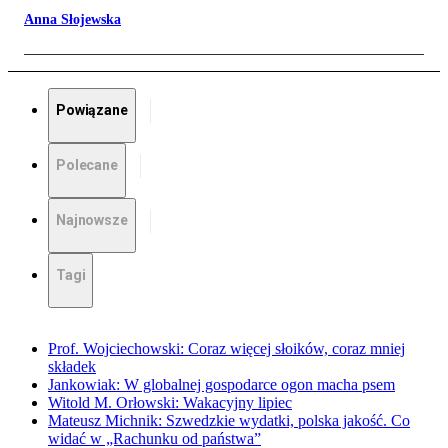
Anna Słojewska
Powiązane
Polecane
Najnowsze
Tagi
Prof. Wojciechowski: Coraz więcej słoików, coraz mniej
składek
Jankowiak: W globalnej gospodarce ogon macha psem
Witold M. Orłowski: Wakacyjny lipiec
Mateusz Michnik: Szwedzkie wydatki, polska jakość. Co
widać w „Rachunku od państwa”