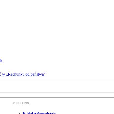
ek
ać w „Rachunku od państwa”
REGULAMIN
Polityka Prywatności