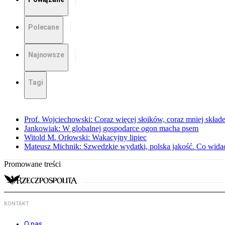
Polecane
Najnowsze
Tagi
Prof. Wojciechowski: Coraz więcej słoików, coraz mniej skład
Jankowiak: W globalnej gospodarce ogon macha psem
Witold M. Orłowski: Wakacyjny lipiec
Mateusz Michnik: Szwedzkie wydatki, polska jakość. Co wid
Promowane treści
KONTAKT
O nas