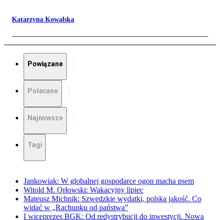
Katarzyna Kowalska
Powiązane
Polecane
Najnowsze
Tagi
Jankowiak: W globalnej gospodarce ogon macha psem
Witold M. Orłowski: Wakacyjny lipiec
Mateusz Michnik: Szwedzkie wydatki, polska jakość. Co
widać w „Rachunku od państwa”
I wiceprezes BGK: Od redystrybucji do inwestycji. Nowa