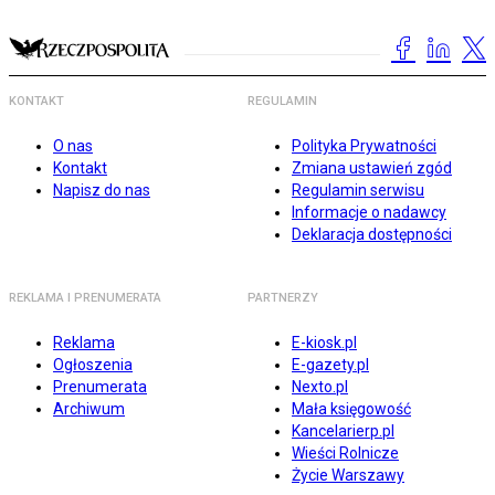
KONTAKT
REGULAMIN
O nas
Polityka Prywatności
Kontakt
Zmiana ustawień zgód
Napisz do nas
Regulamin serwisu
Informacje o nadawcy
Deklaracja dostępności
REKLAMA I PRENUMERATA
PARTNERZY
Reklama
E-kiosk.pl
Ogłoszenia
E-gazety.pl
Prenumerata
Nexto.pl
Archiwum
Mała księgowość
Kancelarierp.pl
Wieści Rolnicze
Życie Warszawy