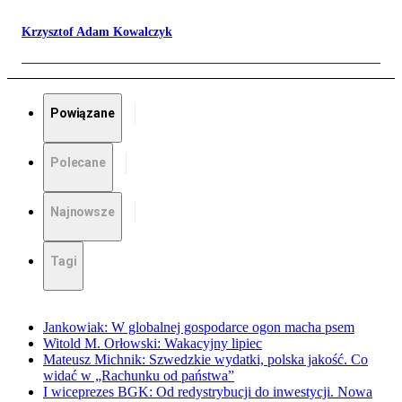
Krzysztof Adam Kowalczyk
Powiązane
Polecane
Najnowsze
Tagi
Jankowiak: W globalnej gospodarce ogon macha psem
Witold M. Orłowski: Wakacyjny lipiec
Mateusz Michnik: Szwedzkie wydatki, polska jakość. Co
widać w „Rachunku od państwa”
I wiceprezes BGK: Od redystrybucji do inwestycji. Nowa