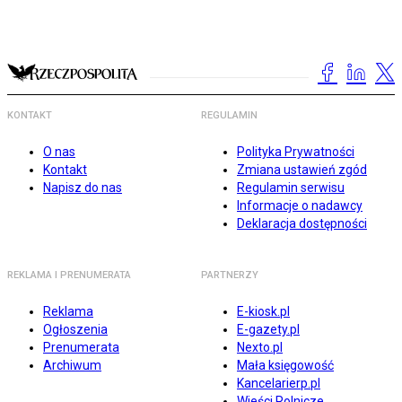
KONTAKT
REGULAMIN
O nas
Polityka Prywatności
Kontakt
Zmiana ustawień zgód
Napisz do nas
Regulamin serwisu
Informacje o nadawcy
Deklaracja dostępności
REKLAMA I PRENUMERATA
PARTNERZY
Reklama
E-kiosk.pl
Ogłoszenia
E-gazety.pl
Prenumerata
Nexto.pl
Archiwum
Mała księgowość
Kancelarierp.pl
Wieści Rolnicze