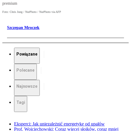
premium
Foto: Chris Jung / NurPhoto / NurPhoto via AFP
Szczepan Mroczek
Powiązane
Polecane
Najnowsze
Tagi
Eksperci: Jak uniezależnić energetykę od upałów
Prof. Wojciechowski: Coraz więcej słoików, coraz mniej