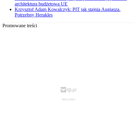
architektura budżetowa UE
Krzysztof Adam Kowalczyk: PIT jak stajnia Augiasza.
Potrzebny Herakles
Promowane treści