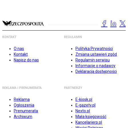
KONTAKT
REGULAMIN
O nas
Polityka Prywatności
Kontakt
Zmiana ustawień zgód
Napisz do nas
Regulamin serwisu
Informacje o nadawcy
Deklaracja dostępności
REKLAMA I PRENUMERATA
PARTNERZY
Reklama
E-kiosk.pl
Ogłoszenia
E-gazety.pl
Prenumerata
Nexto.pl
Archiwum
Mała księgowość
Kancelarierp.pl