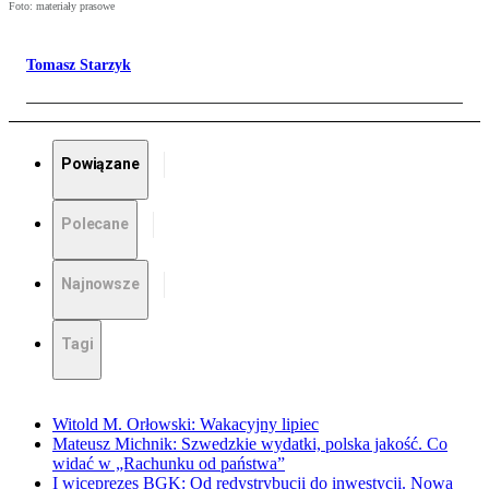
Foto: materiały prasowe
Tomasz Starzyk
Powiązane
Polecane
Najnowsze
Tagi
Witold M. Orłowski: Wakacyjny lipiec
Mateusz Michnik: Szwedzkie wydatki, polska jakość. Co
widać w „Rachunku od państwa”
I wiceprezes BGK: Od redystrybucji do inwestycji. Nowa