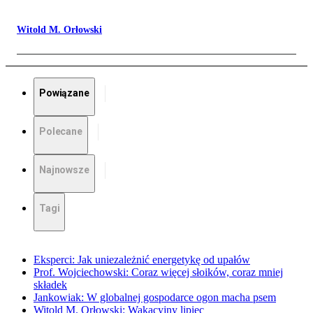
Witold M. Orłowski
Powiązane
Polecane
Najnowsze
Tagi
Eksperci: Jak uniezależnić energetykę od upałów
Prof. Wojciechowski: Coraz więcej słoików, coraz mniej
składek
Jankowiak: W globalnej gospodarce ogon macha psem
Witold M. Orłowski: Wakacyjny lipiec