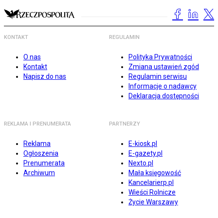
KONTAKT
REGULAMIN
O nas
Polityka Prywatności
Kontakt
Zmiana ustawień zgód
Napisz do nas
Regulamin serwisu
Informacje o nadawcy
Deklaracja dostępności
REKLAMA I PRENUMERATA
PARTNERZY
Reklama
E-kiosk.pl
Ogłoszenia
E-gazety.pl
Prenumerata
Nexto.pl
Archiwum
Mała księgowość
Kancelarierp.pl
Wieści Rolnicze
Życie Warszawy