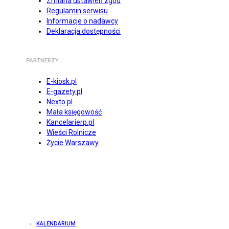
Zmiana ustawień zgód
Regulamin serwisu
Informacje o nadawcy
Deklaracja dostępności
PARTNERZY
E-kiosk.pl
E-gazety.pl
Nexto.pl
Mała księgowość
Kancelarierp.pl
Wieści Rolnicze
Życie Warszawy
KALENDARIUM