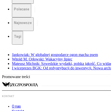
Polecane
Najnowsze
Tagi
Jankowiak: W globalnej gospodarce ogon macha psem
Witold M. Orłowski: Wakacyjny lipiec
Mateusz Michnik: Szwedzkie wydatki, polska jakość. Co wid
I wiceprezes BGK: Od redystrybucji do inwestycji. Nowa arc
Promowane treści
KONTAKT
O nas