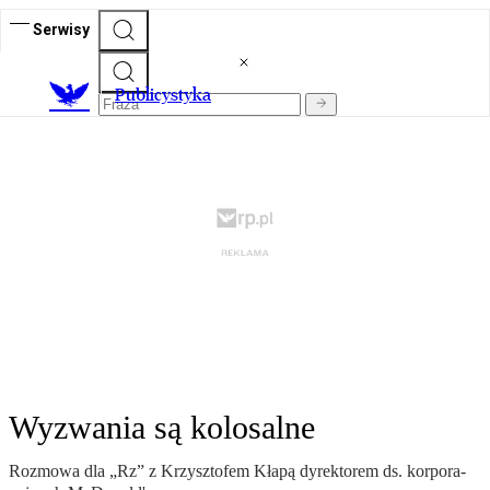
Serwisy
Publicystyka
Wyzwania są kolosalne
Rozmowa dla „Rz” z Krzysz­tofem Kła­pą dy­rek­torem ds. kor­po­ra­