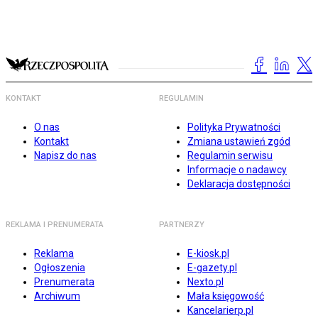
KONTAKT
REGULAMIN
O nas
Polityka Prywatności
Kontakt
Zmiana ustawień zgód
Napisz do nas
Regulamin serwisu
Informacje o nadawcy
Deklaracja dostępności
REKLAMA I PRENUMERATA
PARTNERZY
Reklama
E-kiosk.pl
Ogłoszenia
E-gazety.pl
Prenumerata
Nexto.pl
Archiwum
Mała księgowość
Kancelarierp.pl