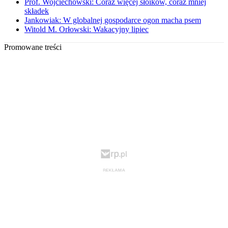
Prof. Wojciechowski: Coraz więcej słoików, coraz mniej
składek
Jankowiak: W globalnej gospodarce ogon macha psem
Witold M. Orłowski: Wakacyjny lipiec
Promowane treści