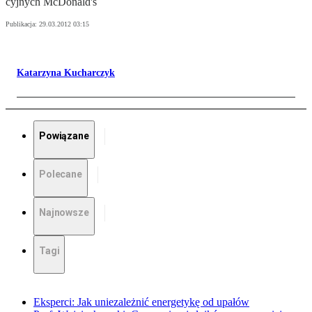
cyj­nych McDo­nald's
Publikacja:
29.03.2012 03:15
Katarzyna Kucharczyk
Powiązane
Polecane
Najnowsze
Tagi
Eksperci: Jak uniezależnić energetykę od upałów