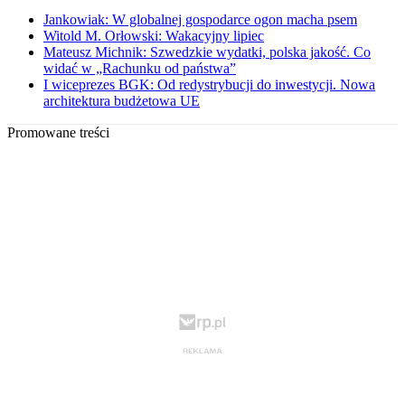
Jankowiak: W globalnej gospodarce ogon macha psem
Witold M. Orłowski: Wakacyjny lipiec
Mateusz Michnik: Szwedzkie wydatki, polska jakość. Co
widać w „Rachunku od państwa”
I wiceprezes BGK: Od redystrybucji do inwestycji. Nowa
architektura budżetowa UE
Promowane treści