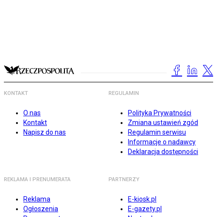
KONTAKT
REGULAMIN
O nas
Polityka Prywatności
Kontakt
Zmiana ustawień zgód
Napisz do nas
Regulamin serwisu
Informacje o nadawcy
Deklaracja dostępności
REKLAMA I PRENUMERATA
PARTNERZY
Reklama
E-kiosk.pl
Ogłoszenia
E-gazety.pl