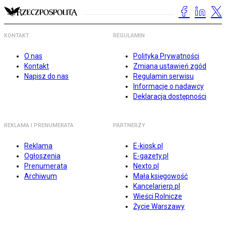
KONTAKT
REGULAMIN
O nas
Polityka Prywatności
Kontakt
Zmiana ustawień zgód
Napisz do nas
Regulamin serwisu
Informacje o nadawcy
Deklaracja dostępności
REKLAMA I PRENUMERATA
PARTNERZY
Reklama
E-kiosk.pl
Ogłoszenia
E-gazety.pl
Prenumerata
Nexto.pl
Archiwum
Mała księgowość
Kancelarierp.pl
Wieści Rolnicze
Życie Warszawy