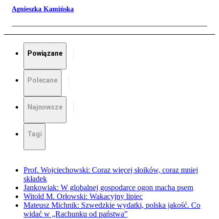
Agnieszka Kamińska
Powiązane
Polecane
Najnowsze
Tagi
Prof. Wojciechowski: Coraz więcej słoików, coraz mniej
składek
Jankowiak: W globalnej gospodarce ogon macha psem
Witold M. Orłowski: Wakacyjny lipiec
Mateusz Michnik: Szwedzkie wydatki, polska jakość. Co
widać w „Rachunku od państwa”