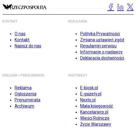
KONTAKT
REGULAMIN
O nas
Polityka Prywatności
Kontakt
Zmiana ustawień zgód
Napisz do nas
Regulamin serwisu
Informacje o nadawcy
Deklaracja dostępności
REKLAMA I PRENUMERATA
PARTNERZY
Reklama
E-kiosk.pl
Ogłoszenia
E-gazety.pl
Prenumerata
Nexto.pl
Archiwum
Mała księgowość
Kancelarierp.pl
Wieści Rolnicze
Życie Warszawy