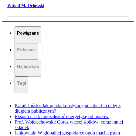
Witold M. Orłowski
Powiązane
Polecane
Najnowsze
Tagi
Kamil Joński: Jak upada konstytucyjne tabu. Co dalej z
długiem publicznym?
Eksperci: Jak uniezależnić energetykę od upałów
Prof. Wojciechowski: Coraz więcej słoików, coraz mniej
składek
Jankowiak: W globalnej gospodarce ogon macha psem