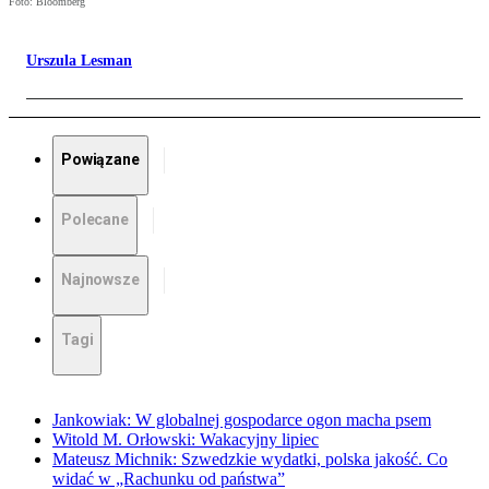
Foto: Bloomberg
Urszula Lesman
Powiązane
Polecane
Najnowsze
Tagi
Jankowiak: W globalnej gospodarce ogon macha psem
Witold M. Orłowski: Wakacyjny lipiec
Mateusz Michnik: Szwedzkie wydatki, polska jakość. Co
widać w „Rachunku od państwa”