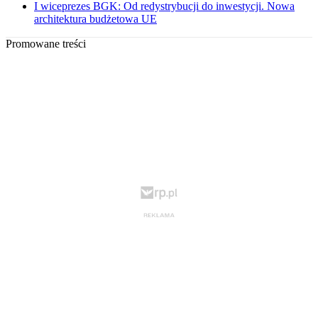
I wiceprezes BGK: Od redystrybucji do inwestycji. Nowa
architektura budżetowa UE
Promowane treści