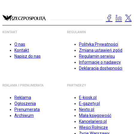
KONTAKT
REGULAMIN
O nas
Polityka Prywatności
Kontakt
Zmiana ustawień zgód
Napisz do nas
Regulamin serwisu
Informacje o nadawcy
Deklaracja dostępności
REKLAMA I PRENUMERATA
PARTNERZY
Reklama
E-kiosk.pl
Ogłoszenia
E-gazety.pl
Prenumerata
Nexto.pl
Archiwum
Mała księgowość
Kancelarierp.pl
Wieści Rolnicze
Życie Warszawy