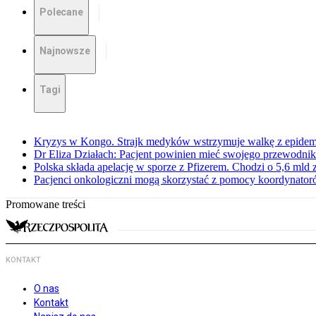
Polecane
Najnowsze
Tagi
Kryzys w Kongo. Strajk medyków wstrzymuje walkę z epidemi
Dr Eliza Działach: Pacjent powinien mieć swojego przewodnik
Polska składa apelację w sporze z Pfizerem. Chodzi o 5,6 mld z
Pacjenci onkologiczni mogą skorzystać z pomocy koordynatoró
Promowane treści
KONTAKT
O nas
Kontakt