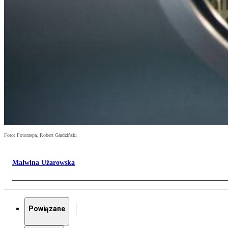
Foto: Fotorzepa, Robert Gardziński
Malwina Użarowska
Powiązane