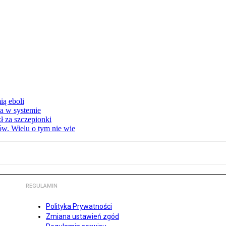
ą eboli
a w systemie
ł za szczepionki
w. Wielu o tym nie wie
REGULAMIN
Polityka Prywatności
Zmiana ustawień zgód