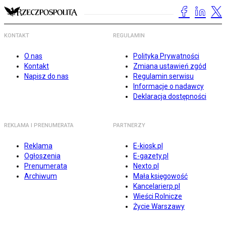
KONTAKT
REGULAMIN
O nas
Polityka Prywatności
Kontakt
Zmiana ustawień zgód
Napisz do nas
Regulamin serwisu
Informacje o nadawcy
Deklaracja dostępności
REKLAMA I PRENUMERATA
PARTNERZY
Reklama
E-kiosk.pl
Ogłoszenia
E-gazety.pl
Prenumerata
Nexto.pl
Archiwum
Mała księgowość
Kancelarierp.pl
Wieści Rolnicze
Życie Warszawy