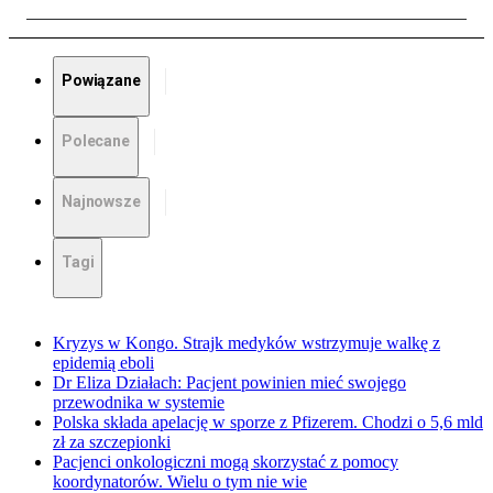
Powiązane
Polecane
Najnowsze
Tagi
Kryzys w Kongo. Strajk medyków wstrzymuje walkę z
epidemią eboli
Dr Eliza Działach: Pacjent powinien mieć swojego
przewodnika w systemie
Polska składa apelację w sporze z Pfizerem. Chodzi o 5,6 mld
zł za szczepionki
Pacjenci onkologiczni mogą skorzystać z pomocy
koordynatorów. Wielu o tym nie wie