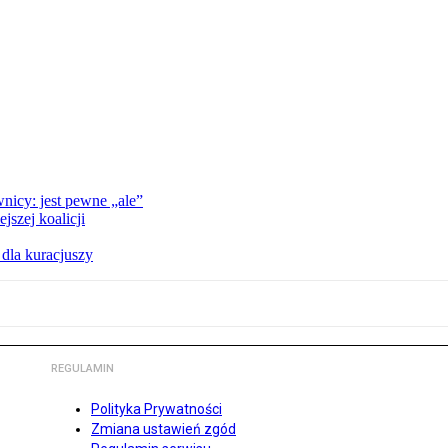
nicy: jest pewne „ale”
szej koalicji
 dla kuracjuszy
REGULAMIN
Polityka Prywatności
Zmiana ustawień zgód