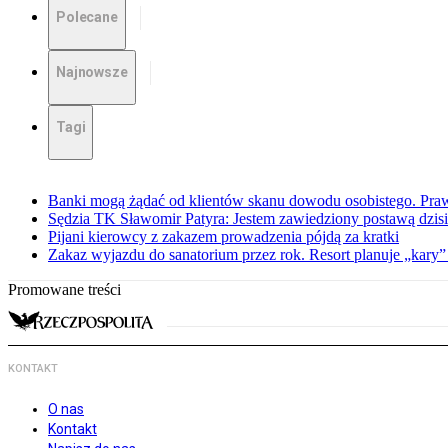
Polecane
Najnowsze
Tagi
Banki mogą żądać od klientów skanu dowodu osobistego. Praw
Sędzia TK Sławomir Patyra: Jestem zawiedziony postawą dzisiej
Pijani kierowcy z zakazem prowadzenia pójdą za kratki
Zakaz wyjazdu do sanatorium przez rok. Resort planuje „kary”
Promowane treści
KONTAKT
O nas
Kontakt