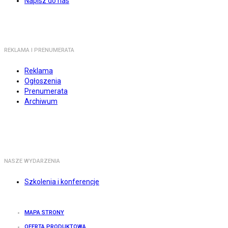
Napisz do nas
REKLAMA I PRENUMERATA
Reklama
Ogłoszenia
Prenumerata
Archiwum
NASZE WYDARZENIA
Szkolenia i konferencje
MAPA STRONY
OFERTA PRODUKTOWA