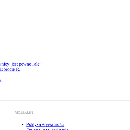
nicy: jest pewne „ale”
 Dorocie R.
w
REGULAMIN
Polityka Prywatności