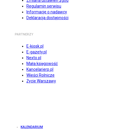
Zmiana ustawień zgód
Regulamin serwisu
Informacje o nadawcy
Deklaracja dostępności
PARTNERZY
E-kiosk.pl
E-gazety.pl
Nexto.pl
Mała księgowość
Kancelarierp.pl
Wieści Rolnicze
Życie Warszawy
KALENDARIUM