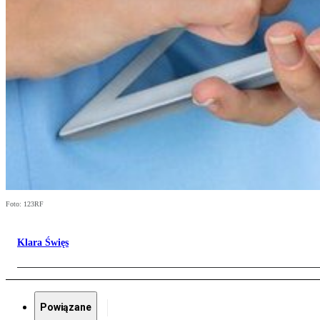
Foto: 123RF
Klara Święs
Powiązane