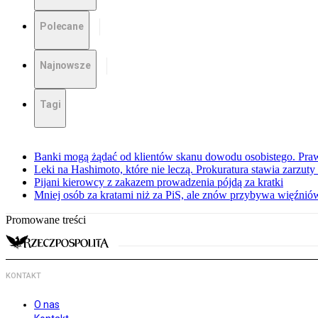
Polecane
Najnowsze
Tagi
Banki mogą żądać od klientów skanu dowodu osobistego. Praw
Leki na Hashimoto, które nie leczą. Prokuratura stawia zarzuty
Pijani kierowcy z zakazem prowadzenia pójdą za kratki
Mniej osób za kratami niż za PiS, ale znów przybywa więźnió
Promowane treści
KONTAKT
O nas