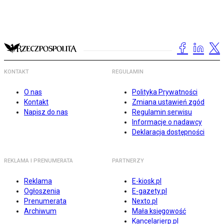
KONTAKT
REGULAMIN
O nas
Polityka Prywatności
Kontakt
Zmiana ustawień zgód
Napisz do nas
Regulamin serwisu
Informacje o nadawcy
Deklaracja dostępności
REKLAMA I PRENUMERATA
PARTNERZY
Reklama
E-kiosk.pl
Ogłoszenia
E-gazety.pl
Prenumerata
Nexto.pl
Archiwum
Mała księgowość
Kancelarierp.pl