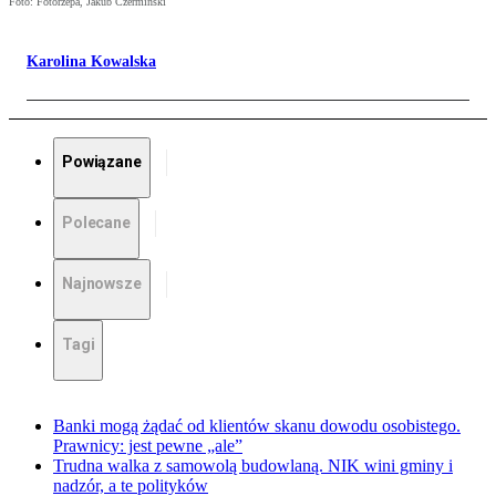
Foto: Fotorzepa, Jakub Czermiński
Karolina Kowalska
Powiązane
Polecane
Najnowsze
Tagi
Banki mogą żądać od klientów skanu dowodu osobistego.
Prawnicy: jest pewne „ale”
Trudna walka z samowolą budowlaną. NIK wini gminy i
nadzór, a te polityków