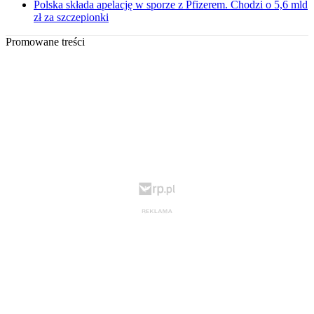
Polska składa apelację w sporze z Pfizerem. Chodzi o 5,6 mld
zł za szczepionki
Promowane treści