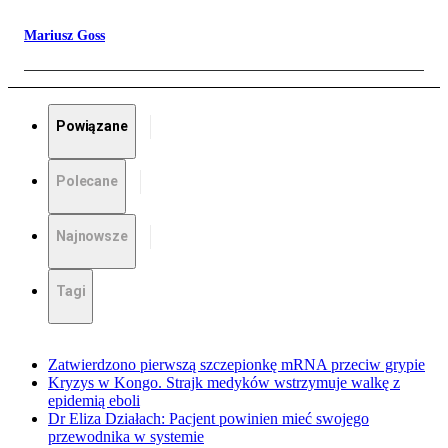
Mariusz Goss
Powiązane
Polecane
Najnowsze
Tagi
Zatwierdzono pierwszą szczepionkę mRNA przeciw grypie
Kryzys w Kongo. Strajk medyków wstrzymuje walkę z
epidemią eboli
Dr Eliza Działach: Pacjent powinien mieć swojego
przewodnika w systemie