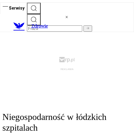
Serwisy
Z
drowie
Niegospodarność w łódzkich
szpitalach