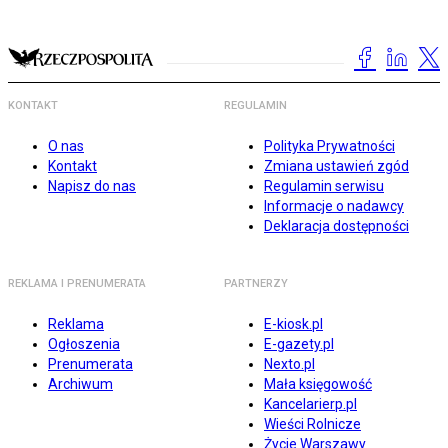
KONTAKT
REGULAMIN
O nas
Polityka Prywatności
Kontakt
Zmiana ustawień zgód
Napisz do nas
Regulamin serwisu
Informacje o nadawcy
Deklaracja dostępności
REKLAMA I PRENUMERATA
PARTNERZY
Reklama
E-kiosk.pl
Ogłoszenia
E-gazety.pl
Prenumerata
Nexto.pl
Archiwum
Mała księgowość
Kancelarierp.pl
Wieści Rolnicze
Życie Warszawy